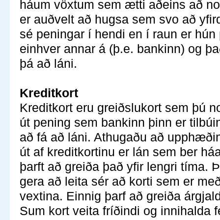
háum vöxtum sem ætti aðeins að not
er auðvelt að hugsa sem svo að yfird
sé peningar í hendi en í raun er hú
einhver annar á (þ.e. bankinn) og það
þá að láni.
Kreditkort
Kreditkort eru greiðslukort sem þú no
út pening sem bankinn þinn er tilbúi
að fá að láni. Athugaðu að upphæði
út af kreditkortinu er lán sem ber háa
þarft að greiða það yfir lengri tíma. 
gera að leita sér að korti sem er m
vextina. Einnig þarf að greiða árgjald 
Sum kort veita fríðindi og innihalda 