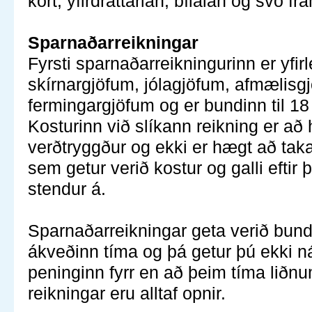
kort, yfirdráttarlán, bílalán og svo f
Sparnaðarreikningar
Fyrsti sparnaðarreikningurinn er yfirl
skírnargjöfum, jólagjöfum, afmælisg
fermingargjöfum og er bundinn til 18
Kosturinn við slíkann reikning er að
verðtryggður og ekki er hægt að tak
sem getur verið kostur og galli eftir 
stendur á.
Sparnaðarreikningar geta verið bun
ákveðinn tíma og þá getur þú ekki n
peninginn fyrr en að þeim tíma liðnu
reikningar eru alltaf opnir.