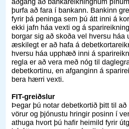
aðgang að bankareikningnum þínum
þurfa að fara í bankann. Bankinn grei
fyrir þá peninga sem þú átt inni á kor
ekki jafn háa vexti og á sparireikni
borgar sig að skoða vel hversu há
æskilegt er að hafa á debetkortarei
hversu háa upphæð inni á sparireikn
regla er að vera með nóg til daglegra
debetkortinu, en afganginn á spari
bera hærri vexti.
FIT-greiðslur
Þegar þú notar debetkortið þitt til að 
vörur og þjónustu hringir posinn í ver
athuga hvort þú hafir heimild fyrir ú