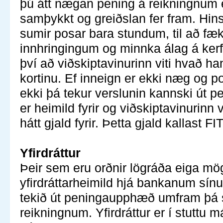
þú átt nægan pening á reikningnum 
samþykkt og greiðslan fer fram. Hins
sumir posar bara stundum, til að fæ
innhringingum og minnka álag á kerfi
því að viðskiptavinurinn viti hvað han
kortinu. Ef inneign er ekki næg og po
ekki þá tekur verslunin kannski út p
er heimild fyrir og viðskiptavinurinn
hátt gjald fyrir. Þetta gjald kallast F
Yfirdráttur
Þeir sem eru orðnir lögráða eiga mö
yfirdráttarheimild hjá bankanum sín
tekið út peningaupphæð umfram þá 
reikningnum. Yfirdráttur er í stuttu m