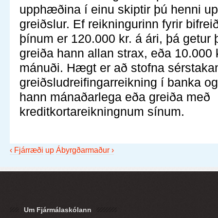
upphæðina í einu skiptir þú henni up
greiðslur. Ef reikningurinn fyrir bifr
þínum er 120.000 kr. á ári, þá getur
greiða hann allan strax, eða 10.000 
mánuði. Hægt er að stofna sérstaka
greiðsludreifingarreikning í banka og
hann mánaðarlega eða greiða með
kreditkortareikningnum sínum.
‹ Fjárræði
up
Ábyrgðarmaður ›
Um Fjármálaskólann