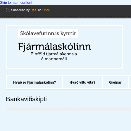
Skip to main content
Subscribe
by
RSS
or
Email
Hvað er Fjármálaskólinn?
Hvað viltu vita?
Greinar
Bankaviðskipti