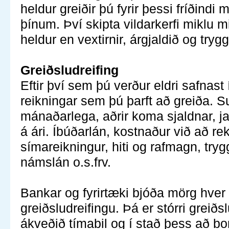
heldur greiðir þú fyrir þessi fríðindi
þínum. Því skipta vildarkerfi miklu 
heldur en vextirnir, árgjaldið og tryg
Greiðsludreifing
Eftir því sem þú verður eldri safnast 
reikningar sem þú þarft að greiða. S
mánaðarlega, aðrir koma sjaldnar, ja
á ári. Íbúðarlán, kostnaður við að rek
símareikningur, hiti og rafmagn, tryg
námslán o.s.frv.
Bankar og fyrirtæki bjóða mörg hver
greiðsludreifingu. Þá er stórri greiðslu
ákveðið tímabil og í stað þess að bo