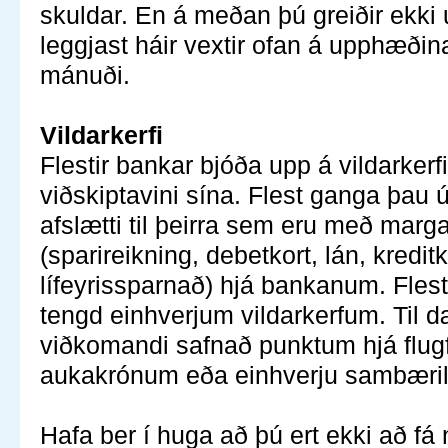
skuldar. En á meðan þú greiðir ekk
leggjast háir vextir ofan á upphæðin
mánuði.
Vildarkerfi
Flestir bankar bjóða upp á vildarkerfi 
viðskiptavini sína. Flest ganga þau ú
afslætti til þeirra sem eru með marga
(sparireikning, debetkort, lán, kreditk
lífeyrissparnað) hjá bankanum. Flest 
tengd einhverjum vildarkerfum. Til 
viðkomandi safnað punktum hjá flug
aukakrónum eða einhverju sambæri
Hafa ber í huga að þú ert ekki að fá n