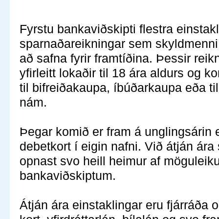
Fyrstu bankaviðskipti flestra einstak
sparnaðareikningar sem skyldmenni þ
að safna fyrir framtíðina. Þessir reik
yfirleitt lokaðir til 18 ára aldurs og 
til bifreiðakaupa, íbúðarkaupa eða ti
nám.
Þegar komið er fram á unglingsárin 
debetkort í eigin nafni. Við átján ára
opnast svo heill heimur af möguleik
bankaviðskiptum.
Átján ára einstaklingar eru fjárráða 