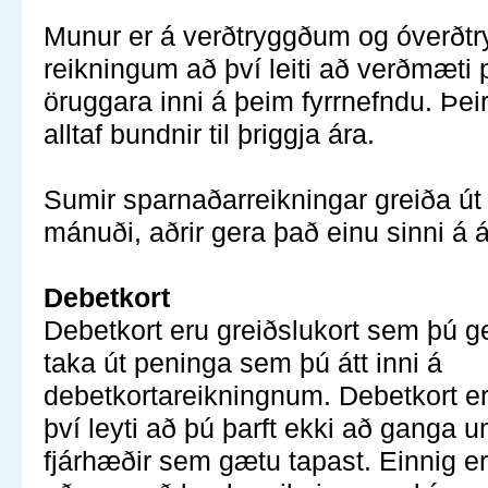
Munur er á verðtryggðum og óverðt
reikningum að því leiti að verðmæti
öruggara inni á þeim fyrrnefndu. Þei
alltaf bundnir til þriggja ára.
Sumir sparnaðarreikningar greiða út 
mánuði, aðrir gera það einu sinni á á
Debetkort
Debetkort eru greiðslukort sem þú ge
taka út peninga sem þú átt inni á
debetkortareikningnum. Debetkort e
því leyti að þú þarft ekki að ganga 
fjárhæðir sem gætu tapast. Einnig er