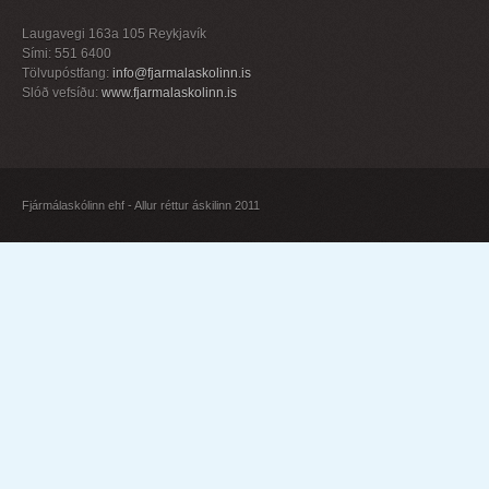
Laugavegi 163a 105 Reykjavík
Sími: 551 6400
Tölvupóstfang:
info@fjarmalaskolinn.is
Slóð vefsíðu:
www.fjarmalaskolinn.is
Fjármálaskólinn ehf - Allur réttur áskilinn 2011