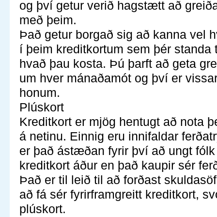
og því getur verið hagstætt að greiða
með þeim.
Það getur borgað sig að kanna vel hv
í þeim kreditkortum sem þér standa t
hvað þau kosta. Þú þarft að geta grei
um hver mánaðamót og því er vissara
honum.
Plúskort
Kreditkort er mjög hentugt að nota þ
á netinu. Einnig eru innifaldar ferðat
er það ástæðan fyrir því að ungt fólk
kreditkort áður en það kaupir sér ferð
Það er til leið til að forðast skuldas
að fá sér fyrirframgreitt kreditkort, s
plúskort.