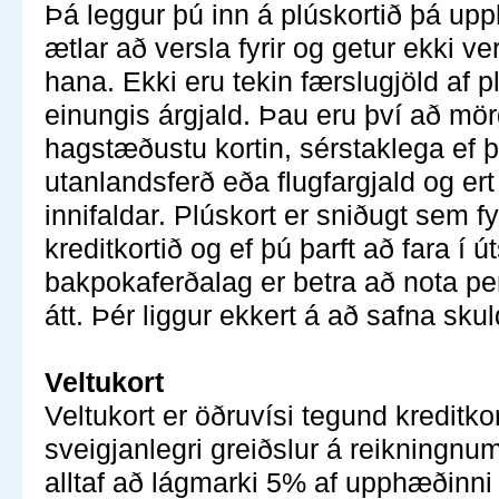
Þá leggur þú inn á plúskortið þá u
ætlar að versla fyrir og getur ekki v
hana. Ekki eru tekin færslugjöld af 
einungis árgjald. Þau eru því að mör
hagstæðustu kortin, sérstaklega ef þ
utanlandsferð eða flugfargjald og er
innifaldar. Plúskort er sniðugt sem fy
kreditkortið og ef þú þarft að fara í ú
bakpokaferðalag er betra að nota p
átt. Þér liggur ekkert á að safna sku
Veltukort
Veltukort er öðruvísi tegund kreditko
sveigjanlegri greiðslur á reikningnu
alltaf að lágmarki 5% af upphæðinn