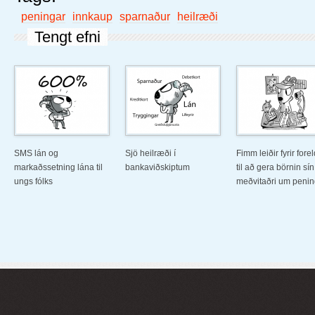
peningar
innkaup
sparnaður
heilræði
Tengt efni
SMS lán og
Sjö heilræði í
Fimm leiðir fyrir fore
markaðssetning lána til
bankaviðskiptum
til að gera börnin sín
ungs fólks
meðvitaðri um penin