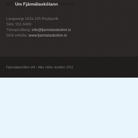
Um Fjármálaskólann
Laugavegi 163a 105 Reykjavík
Sími: 551 6400
Tölvupóstfang:
info@fjarmalaskolinn.is
Slóð vefsíðu:
www.fjarmalaskolinn.is
Fjármálaskólinn ehf - Allur réttur áskilinn 2011