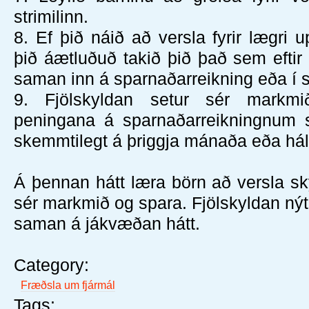
strimilinn.
8.
Ef þið náið að versla fyrir lægri
þið áætluðuð takið þið það sem eftir 
saman inn á sparnaðarreikning eða í 
9.
Fjölskyldan setur sér mark
peningana á sparnaðarreikningnum 
skemmtilegt á þriggja mánaða eða hálf
Á þennan hátt læra börn að versla s
sér markmið og spara. Fjölskyldan ný
saman á jákvæðan hátt.
Category:
Fræðsla um fjármál
Tags: