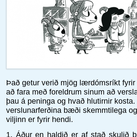
Það getur verið mjög lærdómsríkt fyrir
að fara með foreldrum sinum að versl
þau á peninga og hvað hlutirnir kosta
verslunarferðina bæði skemmtilega og
viljinn er fyrir hendi.
1.
Áður en haldið er af stað skulið þið