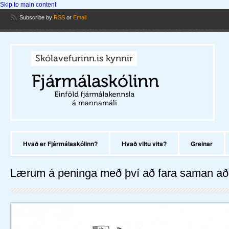
Skip to main content
Subscribe
by
RSS
or
Email
Hvað er Fjármálaskólinn?
Hvað viltu vita?
Greinar
Lærum á peninga með því að fara saman að