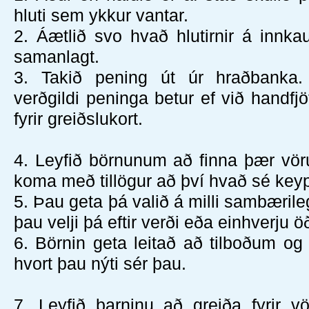
hluti sem ykkur vantar.
2.
Áætlið svo hvað hlutirnir á innka
samanlagt.
3.
Takið pening út úr hraðbanka. 
verðgildi peninga betur ef við handfj
fyrir greiðslukort.
4.
Leyfið börnunum að finna þær vör
koma með tillögur að því hvað sé keyp
5.
Þau geta þá valið á milli sambærile
þau velji þá eftir verði eða einhverju ö
6.
Börnin geta leitað að tilboðum og
hvort þau nýti sér þau.
7.
Leyfið barninu að greiða fyrir v