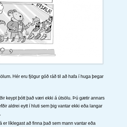
lum. Hér eru fjögur góð ráð til að hafa í huga þegar
ir keypt þótt það væri ekki á útsölu. Þú gætir annars
ðir aldrei eytt í hluti sem þig vantar ekki eða langar
.
 er líklegast að finna það sem mann vantar eða