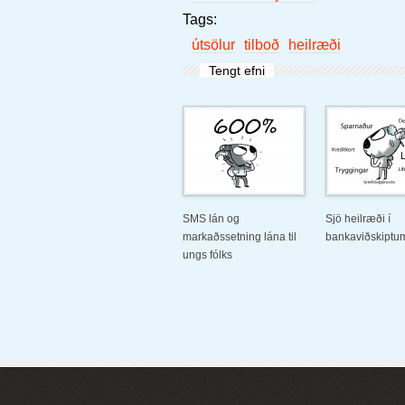
Tags:
útsölur
tilboð
heilræði
Tengt efni
SMS lán og
Sjö heilræði í
markaðssetning lána til
bankaviðskiptu
ungs fólks