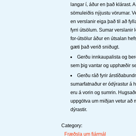
langar í, áður en það klárast. A
sömuleiðis nýjustu vörurnar. Ve
en verslanir eiga það til að fyl
fyrri útsölum. Sumar verslanir 
for-útsölur áður en útsalan hefs
gæti það verið sniðugt.
Gerðu innkaupalista og ber
sem þig vantar og upphæðir se
Gerðu ráð fyrir árstíðabundn
sumarfatnaður er ódýrastur á h
eru á vorin og sumrin. Hugsaðu
uppgötva um miðjan vetur að 
dýrastir.
Category:
Fræðsla um fjármál