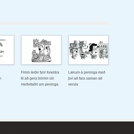
Fimm leiðir fyrir foreldra
Lærum á peninga með
m
til að gera börnin sín
því að fara saman að
meðvitaðri um peninga.
versla