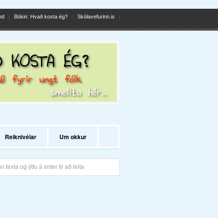
nd
Bókin: Hvað kosta ég?
Skólavefurinn.is
Reiknivélar
Um okkur