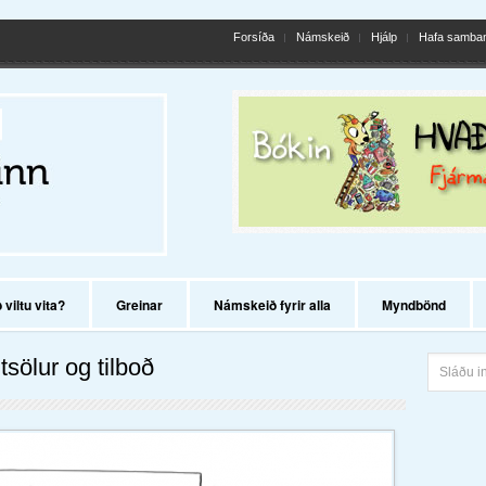
Forsíða
Námskeið
Hjálp
Hafa samba
viltu vita?
Greinar
Námskeið fyrir alla
Myndbönd
tsölur og tilboð