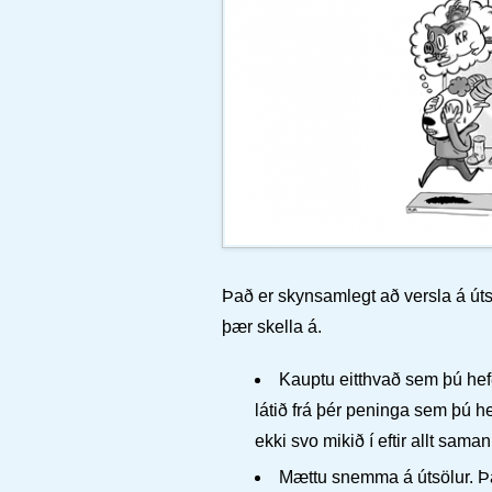
Það er skynsamlegt að versla á útsö
þær skella á.
Kauptu eitthvað sem þú hefð
látið frá þér peninga sem þú hef
ekki svo mikið í eftir allt saman
Mættu snemma á útsölur. Þá