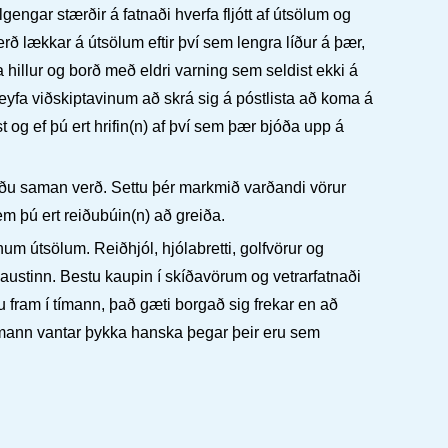
lgengar stærðir á fatnaði hverfa fljótt af útsölum og
rð lækkar á útsölum eftir því sem lengra líður á þær,
la hillur og borð með eldri varning sem seldist ekki á
leyfa viðskiptavinum að skrá sig á póstlista að koma á
t og ef þú ert hrifin(n) af því sem þær bjóða upp á
ðu saman verð. Settu þér markmið varðandi vörur
m þú ert reiðubúin(n) að greiða.
um útsölum. Reiðhjól, hjólabretti, golfvörur og
austinn. Bestu kaupin í skíðavörum og vetrarfatnaði
 fram í tímann, það gæti borgað sig frekar en að
mann vantar þykka hanska þegar þeir eru sem