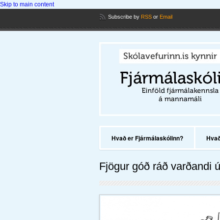
Skip to main content
Subscribe
by
RSS
or
Email
Hvað er Fjármálaskólinn?
Hvað 
Fjögur góð ráð varðandi ú