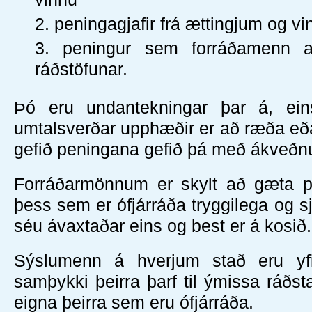
peningagjafir frá ættingjum og v
peningur sem forráðamenn a
ráðstöfunar.
Þó eru undantekningar þar á, ei
umtalsverðar upphæðir er að ræða eð
gefið peningana gefið þá með ákveðn
Forráðarmönnum er skylt að gæta p
þess sem er ófjárráða tryggilega og s
séu ávaxtaðar eins og best er á kosið.
Sýslumenn á hverjum stað eru yfi
samþykki þeirra þarf til ýmissa ráðs
eigna þeirra sem eru ófjárráða.