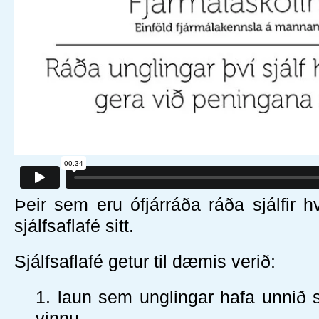
Þeir sem eru ófjárráða ráða sjálfir h
sjálfsaflafé sitt.
Sjálfsaflafé getur til dæmis verið:
laun sem unglingar hafa unnið 
vinnu