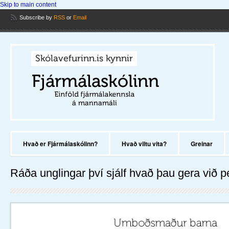
Skip to main content
Subscribe
by
RSS
or
Email
Hvað er Fjármálaskólinn?
Hvað viltu vita?
Greinar
Ráða unglingar því sjálf hvað þau gera við 