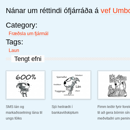
Nánar um réttindi ófjárráða á
vef Umb
Category:
Fræðsla um fjármál
Tags:
Laun
Tengt efni
SMS lán og
Sjö heilræði í
Fimm leiðir fyrir fore
markaðssetning lána til
bankaviðskiptum
til að gera börnin sín
ungs fólks
meðvitaðri um penin