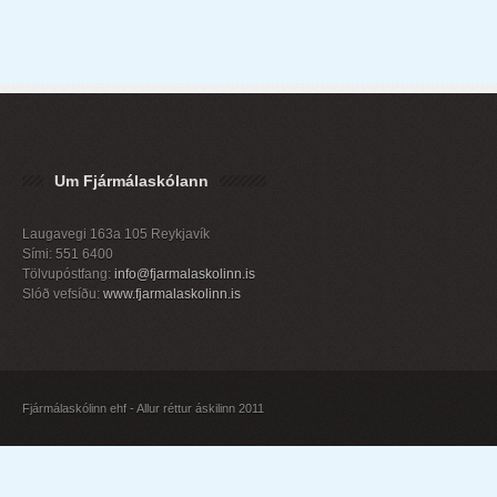
Um Fjármálaskólann
Laugavegi 163a 105 Reykjavík
Sími: 551 6400
Tölvupóstfang:
info@fjarmalaskolinn.is
Slóð vefsíðu:
www.fjarmalaskolinn.is
Fjármálaskólinn ehf - Allur réttur áskilinn 2011