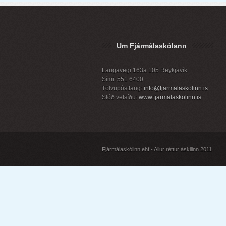
Um Fjármálaskólann
Laugavegi 163a 105 Reykjavík
Sími: 551 6400
Tölvupóstfang:
info@fjarmalaskolinn.is
Slóð vefsíðu:
www.fjarmalaskolinn.is
Fjármálaskólinn ehf - Allur réttur áskilinn 2011