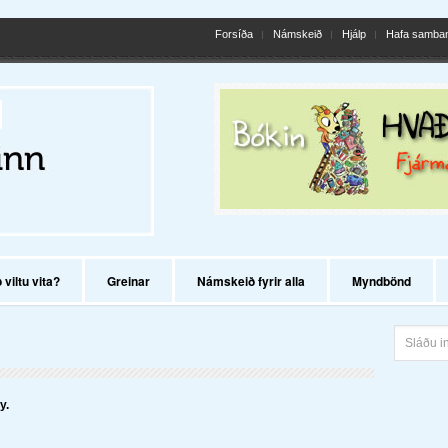
Forsíða
Námskeið
Hjálp
Hafa samba
viltu vita?
Greinar
Námskeið fyrir alla
Myndbönd
y.