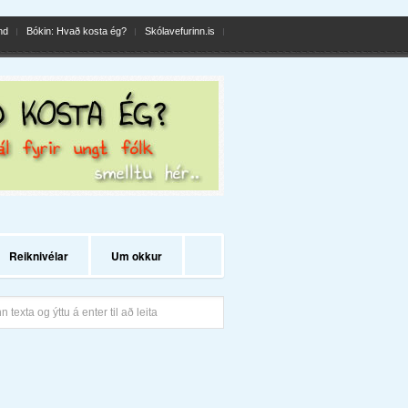
nd
Bókin: Hvað kosta ég?
Skólavefurinn.is
Reiknivélar
Um okkur