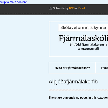
Skip to main content
Subscribe
by
RSS
or
Email
Hvað er Fjármálaskólinn?
Hvað 
Alþjóðafjármálakerfið
There are currently no posts in this categor